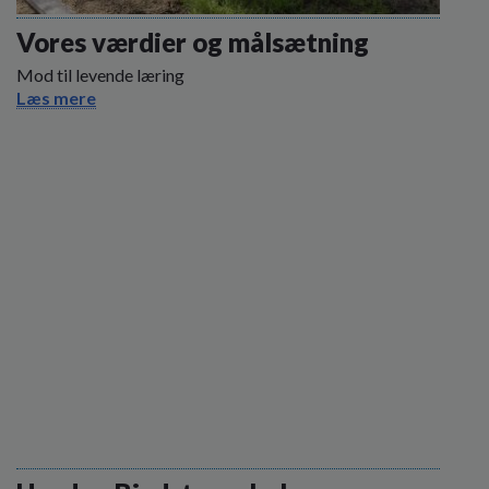
o
l
Vores værdier og målsætning
d
Mod til levende læring
e
Læs mere
t