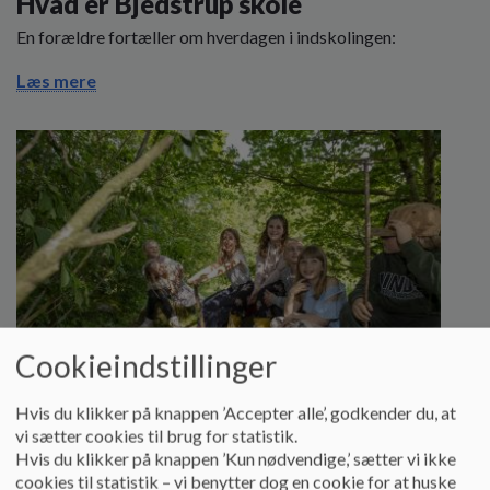
Hvad er Bjedstrup skole
En forældre fortæller om hverdagen i indskolingen:
Læs mere
Cookieindstillinger
Hvis du klikker på knappen ’Accepter alle’, godkender du, at
vi sætter cookies til brug for statistik.
Hvis du klikker på knappen ’Kun nødvendige,’ sætter vi ikke
Udeliv og udeskole
cookies til statistik – vi benytter dog en cookie for at huske