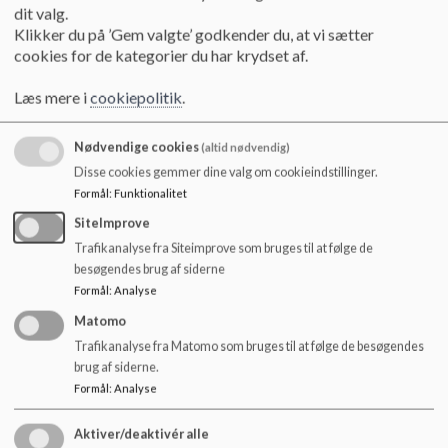
dit valg.
Udeliv og udeskole
Klikker du på ’Gem valgte’ godkender du, at vi sætter
Læs mere
cookies for de kategorier du har krydset af.
Læs mere i
cookiepolitik
.
Nødvendige cookies
(altid nødvendig)
Disse cookies gemmer dine valg om cookieindstillinger.
Formål
:
Funktionalitet
SiteImprove
Trafikanalyse fra Siteimprove som bruges til at følge de
besøgendes brug af siderne
Formål
:
Analyse
Matomo
Trafikanalyse fra Matomo som bruges til at følge de besøgendes
brug af siderne.
Formål
:
Analyse
Jeg vil gerne kontaktes
Vil du ringes op af en forælder fra børnehave eller
Aktiver/deaktivér alle