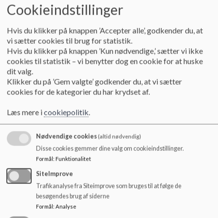
o
at vi prioriterer aldersblandede fællesskaber højt
Cookieindstillinger
l
at det pædagogiske læringsmiljø er overskueligt
d
at vi skaber "trædesten", så børnelivet her opleves som ét
Hvis du klikker på knappen ’Accepter alle’, godkender du, at
e
sammenhængende forløb.
vi sætter cookies til brug for statistik.
t
at vi er mobilfri skole og fritidstilbud
Hvis du klikker på knappen ’Kun nødvendige,’ sætter vi ikke
cookies til statistik – vi benytter dog en cookie for at huske
For det andet tager vi afsæt i den natur og de udeområder,
dit valg.
der omgiver os. Vi sætter vores samspil med den fantastiske
Klikker du på ’Gem valgte’ godkender du, at vi sætter
natur, som vi bor midt i, i relation til vores tre værdier:
cookies for de kategorier du har krydset af.
Bevægelse, Balance og Bæredygtighed. Det betyder,
Læs mere i
cookiepolitik
.
at mange aktiviteter og undervisning foregår udendørs.
at børnehaver og fritidsklub prioritere udeliv høj
Nødvendige cookies
(altid nødvendig)
at alle klasser har en fast ugentlig udeskoledag
at ressourcebevidsthed og menneskers samspil med natur er
Disse cookies gemmer dine valg om cookieindstillinger.
en del børnenes læring og dannelse
Formål
:
Funktionalitet
at vi har sølvmærke i økologi og Grønne Spirer-flag
SiteImprove
Trafikanalyse fra Siteimprove som bruges til at følge de
For det tredje tager vi afsæt en stærk relation til forældrene
besøgendes brug af siderne
og det lokalsamfund, som vi er en del af. Det betyder,
Formål
:
Analyse