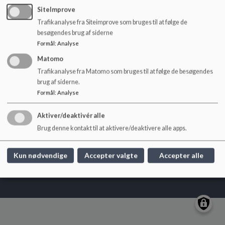
o
SiteImprove
l
Trafikanalyse fra Siteimprove som bruges til at følge de
d
besøgendes brug af siderne
e
Formål
:
Analyse
t
Matomo
Bjedstrup Skole og Børnehus
Trafikanalyse fra Matomo som bruges til at følge de besøgendes
Bjedstrupvej 1 - 8660 Skanderborg
brug af siderne.
bjedstrupskole@skanderborg.dk
Formål
:
Analyse
+45 87942000
Aktiver/deaktivér alle
EAN NR.
5798005707233
Brug denne kontakt til at aktivere/deaktivere alle apps.
Sitemap
Kun nødvendige
Accepter valgte
Accepter alle
Cookie politik