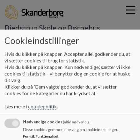
Bjedstrup Skole og Børnehus
Cookieindstillinger
G
Hvis du klikker på knappen ’Accepter alle’, godkender du, at
å
Skole
Nøgletal
vi sætter cookies til brug for statistik.
t
Hvis du klikker på knappen ’Kun nødvendige,’ sætter vi ikke
i
cookies til statistik – vi benytter dog en cookie for at huske
Nøgletal
l
dit valg.
h
Klikker du på ’Gem valgte’ godkender du, at vi sætter
o
cookies for de kategorier du har krydset af.
v
Bjedstrup Skole er ramme for 125 skolebørn, 65
e
børnehavebørn og 21 vuggestuebørn.
Læs mere i
cookiepolitik
.
d
På Børne- og Undervisningsministeriets hjemmeside
i
kan du finde de aktuelle nøgletal
Nødvendige cookies
n
(altid nødvendig)
d
Disse cookies gemmer dine valg om cookieindstillinger.
h
Formål
:
Funktionalitet