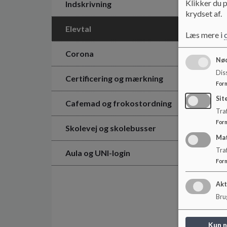
Klikker du p
Indskrivning
krydset af.
Elevtal
Læs mere i
Corona
Nød
Dis
Certificering og mærkning
For
Sit
Cafemad og frokostordning
Traf
For
Skolevej og skolebusser
Ma
Tra
Aula og UNI-login
For
Akt
Brug
Kun 