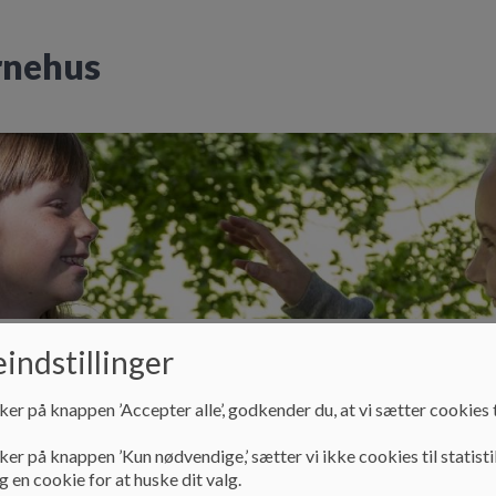
rnehus
indstillinger
ud
Skole
Fritidsklub
Bestyrelse
Pra
ker på knappen ’Accepter alle’, godkender du, at vi sætter cookies t
ker på knappen ’Kun nødvendige,’ sætter vi ikke cookies til statisti
 en cookie for at huske dit valg.
Praktisk info
Elevtal