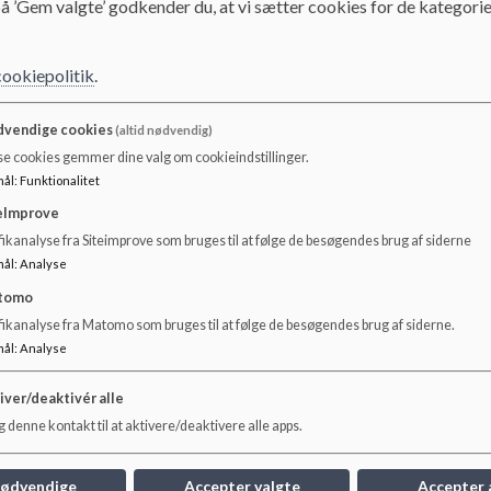
å ’Gem valgte’ godkender du, at vi sætter cookies for de kategorie
Elevtal
cookiepolitik
.
Bjedstrup Skole har pt. 125 elever fordelt på 0.-6. klasse
vendige cookies
(altid nødvendig)
se cookies gemmer dine valg om cookieindstillinger.
Fritidstilbuddet om eftermiddagen benyttes af omtrent 9
mål
:
Funktionalitet
Bjedstrup Børnehave er normeret til 45 børnehavebørn o
eImprove
ikanalyse fra Siteimprove som bruges til at følge de besøgendes brug af siderne
Naturbørnehaven er normeret til 20 børn
mål
:
Analyse
'Tal fra
Børne- og Undervisningsministeriets Uddanne
tomo
fikanalyse fra Matomo som bruges til at følge de besøgendes brug af siderne.
mål
:
Analyse
iver/deaktivér alle
 denne kontakt til at aktivere/deaktivere alle apps.
nødvendige
Accepter valgte
Accepter 