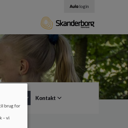
login
ktisk info
Kontakt
il brug for
k – vi