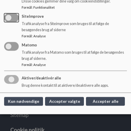
Disse cookies gemmer dine valg om cookieindstillinger.
o
Dokumenter
Formål
:
Funktionalitet
l
d
SiteImprove
Visioner og principper for Bjedstrup skole og Børnehus_2.pdf
e
Trafikanalyse fra Siteimprove som bruges til at følge de
t
besøgendes brug af siderne
Formål
:
Analyse
Mobilpolitik for Bjedstrup Skole og Børnehus.pdf
Matomo
Trafikanalyse fra Matomo som bruges til at følge de besøgendes
brug af siderne.
Formål
:
Analyse
Bjedstrup Skole og Børnehus
Aktiver/deaktivér alle
Bjedstrupvej 1 - 8660 Skanderborg
Brug denne kontakt til at aktivere/deaktivere alle apps.
bjedstrupskole@skanderborg.dk
+45 87942000
Kun nødvendige
Accepter valgte
Accepter alle
EAN NR.
5798005707233
Sitemap
Cookie politik