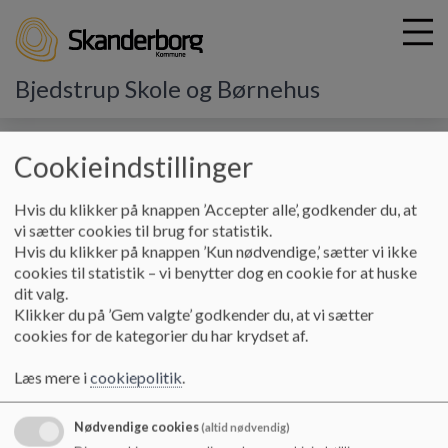
Bjedstrup Skole og Børnehus
Cookieindstillinger
G
å
Vores landsbyordning
Principper
t
Hvis du klikker på knappen ’Accepter alle’, godkender du, at
i
vi sætter cookies til brug for statistik.
Lokale principper
l
Hvis du klikker på knappen ’Kun nødvendige,’ sætter vi ikke
h
cookies til statistik – vi benytter dog en cookie for at huske
o
dit valg.
v
De overordnede værdier for Bjedstrup skole og Børnehus er
Klikker du på ’Gem valgte’ godkender du, at vi sætter
e
Bevægelse, Balance
og
Bæredygtighed.
cookies for de kategorier du har krydset af.
d
Med dette udgangspunkt har bestyrelsen udarbejdet en
i
Læs mere i
cookiepolitik
.
række principper som er gældende for skole, børnehave og
n
fritidsklub. Principperne viser retningen for pædagogik og
d
Nødvendige cookies
(altid nødvendig)
organiseringen i vores landsbyordning.
h