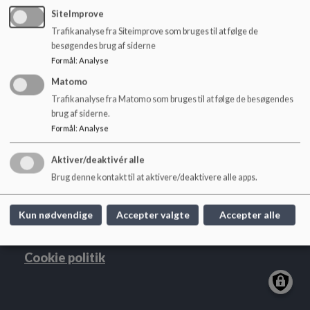
o
er en forældrebetalt frugtordning.
SiteImprove
l
Hvor der er mad og produktion af mad som en del af
Trafikanalyse fra Siteimprove som bruges til at følge de
d
undervisningen lægger både skole og fritidsklubben sig også
besøgendes brug af siderne
e
op af rammerne for Sølvmærket i økologi.
Formål
:
Analyse
t
Matomo
Trafikanalyse fra Matomo som bruges til at følge de besøgendes
brug af siderne.
Bjedstrup Skole og Børnehus
Formål
:
Analyse
Bjedstrupvej 1 - 8660 Skanderborg
Aktiver/deaktivér alle
bjedstrupskole@skanderborg.dk
Brug denne kontakt til at aktivere/deaktivere alle apps.
+45 87942000
EAN NR.
5798005707233
Kun nødvendige
Accepter valgte
Accepter alle
Sitemap
Cookie politik