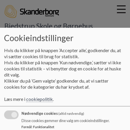
Bjedstrup Skole og Børnehus
Cookieindstillinger
G
Hvis du klikker på knappen ’Accepter alle’, godkender du, at
å
Praktisk info
Cafemad og frokostordning
vi sætter cookies til brug for statistik.
t
Hvis du klikker på knappen ’Kun nødvendige,’ sætter vi ikke
i
cookies til statistik – vi benytter dog en cookie for at huske
Cafemad og frokostordning
l
dit valg.
h
Klikker du på ’Gem valgte’ godkender du, at vi sætter
o
cookies for de kategorier du har krydset af.
v
Frokost og cafeordning
e
Bjedstrup Børnehuset har en kommunal forældrebetalt
Læs mere i
cookiepolitik
.
d
kostordning. Basisvarerne er økologiske. Der er ansat en kost-
i
ansvarlig som tilbereder frokostmåltidet. Børnehuset har
n
Nødvendige cookies
(altid nødvendig)
sølvmærke i økologi.
d
Disse cookies gemmer dine valg om cookieindstillinger.
h
Formål
:
Funktionalitet
Naturbørnehaven har ikke en forældrebetalt kostordning. Her