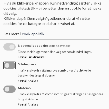
o
BØRNEHUSET
Hvis du klikker på knappen ’Kun nødvendige,’ sætter vi ikke
l
cookies til statistik – vi benytter dog en cookie for at huske
Tlf 8794 2011
d
dit valg.
bjedstrup.boernehus@skanderborg.dk
e
Klikker du på ’Gem valgte’ godkender du, at vi sætter
t
cookies for de kategorier du har krydset af.
LEDELSEN
Læs mere i
cookiepolitik
.
Skoleleder Lars Søgaard Andersen
Tlf: 8794 2002 / 2164 0375 - E-mail:
lars.sogaard.andersen@skanderborg.dk
Nødvendige cookies
(altid nødvendig)
Daglig leder Børnehuset Mads Bentzen
Disse cookies gemmer dine valg om cookieindstillinger.
Tlf: 8794 2011 / 20378884 - E-mail:
Formål
:
Funktionalitet
mads.bentzen@skanderborg.dk
SiteImprove
Viceskoleleder: Caroline leth-Nissen
Trafikanalyse fra Siteimprove som bruges til at følge de
87942004 / 2495 4152 - E-mail:
caroline.leth-
besøgendes brug af siderne
nissen@skanderborg.dk
Formål
:
Analyse
Matomo
Direkte telefon til grupperne:
Trafikanalyse fra Matomo som bruges til at følge de besøgendes
brug af siderne.
SFO: tlf 4240 2016
Formål
:
Analyse
Klubben: tlf 6087 2016