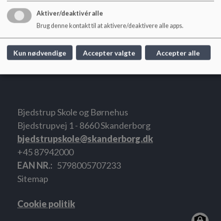
Rødkælke og Grønspætter: 4258 2016
Aktiver/deaktivér alle
Blåmejser 4257 2016
Brug denne kontakt til at aktivere/deaktivere alle apps.
Gulspurve:8160 2017
Gråspurve (Naturbørnehaven): 8158 2014
Kun nødvendige
Accepter valgte
Accepter alle
Bjedstrup Skole og Børnehus
Bjedstrupvej 1 - 8660 Skanderborg
bjedstrupskole@skanderborg.dk
+45 87942000
EAN NR.
5798005707233
Sitemap
Cookie politik