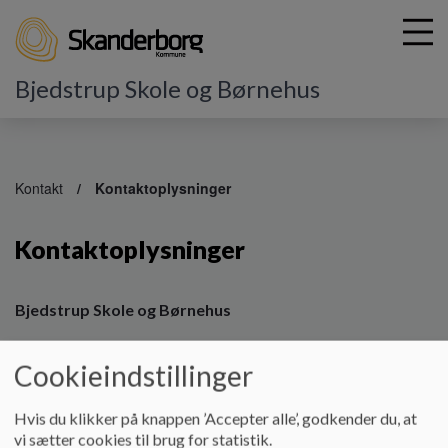
Bjedstrup Skole og Børnehus
G
å
Kontakt
Kontaktoplysninger
t
i
Kontaktoplysninger
l
h
o
v
Bjedstrup Skole og Børnehus
e
Bjedstrupvej 1
d
Cookieindstillinger
i
8660 Skanderborg
n
Tlf 8794 2000
d
bjedstrupskole@skanderborg.dk
Hvis du klikker på knappen ’Accepter alle’, godkender du, at
h
vi sætter cookies til brug for statistik.