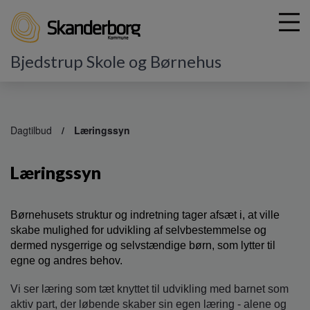
Bjedstrup Skole og Børnehus
G
å
Dagtilbud
Læringssyn
t
i
Læringssyn
l
h
o
v
Børnehusets struktur og indretning tager afsæt i, at ville
e
skabe mulighed for udvikling af selvbestemmelse og
d
dermed nysgerrige og selvstændige børn, som lytter til
i
egne og andres behov.
n
d
Vi ser læring som tæt knyttet til udvikling med barnet som
h
aktiv part, der løbende skaber sin egen læring - alene og