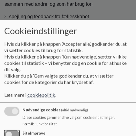
o
sammen med andre, og som har brug for:
l
d
spejling og feedback fra fællesskabet
e
at blive udfordret på nærmeste udviklingszone
t
Cookieindstillinger
at få skabt motivation til at indtage ny næring og
inspiration
tid og rum for refleksion
Hvis du klikker på knappen ’Accepter alle’, godkender du, at
vi sætter cookies til brug for statistik.
tid til at begribe – øve – kunne
Hvis du klikker på knappen ’Kun nødvendige,’ sætter vi ikke
cookies til statistik – vi benytter dog en cookie for at huske
dit valg.
Læringsrum
Klikker du på ’Gem valgte’ godkender du, at vi sætter
cookies for de kategorier du har krydset af.
Vi arbejder med at skabe et anerkendende, lærende og
inkluderende børnemiljø.
Læs mere i
cookiepolitik
.
I vores daglige pædagogiske arbejde har vi fokus på at
skabe udviklingsmuligheder for alle børn i gruppen, hvor
Nødvendige cookies
(altid nødvendig)
det enkelte barn/familie og den aktuelle børnegruppe er i
Disse cookies gemmer dine valg om cookieindstillinger.
spil – ud fra en balance mellem et aldersblandet
Formål
:
Funktionalitet
fælleskab og det enkelte individ
SiteImprove
Vi lægger stor vægt på udeliv, hvor natur, motorik og leg