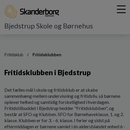
Bjedstrup Skole og Børnehus
G
å
Fritidsklub
Fritidsklubben
t
i
Fritidsklubben i Bjedstrup
l
h
o
v
Det fælles mål i skole og fritidsklub er at skabe
e
sammenhæng mellem undervisning og fritidsliv, så børnene
d
oplever helhed og samtidig forskellighed i hverdagen.
i
Fritidstilbuddet i Bjedstrup hedder "Fritidsklubben", og
n
består at SFO og Klubben. SFO for Børnehaveklasse, 1. og 2.
d
klasse. Klubben er for 3. - 6. klasse. I ferier og sidst på
h
eftermiddagen er børnene samlet i én aldersblandet enhed 6 -