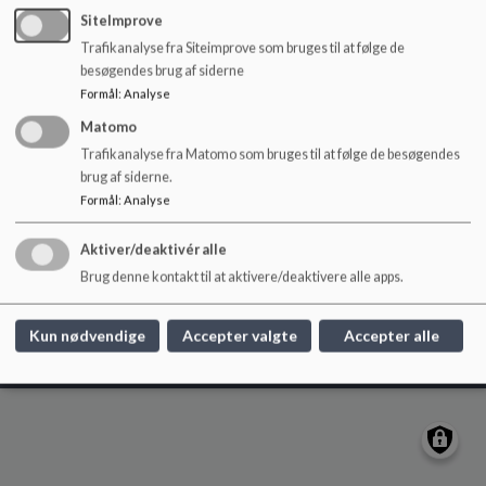
o
SiteImprove
l
Trafikanalyse fra Siteimprove som bruges til at følge de
d
besøgendes brug af siderne
e
Formål
:
Analyse
t
Bjedstrup Skole og Børnehus
Matomo
Bjedstrupvej 1 - 8660 Skanderborg
Trafikanalyse fra Matomo som bruges til at følge de besøgendes
bjedstrupskole@skanderborg.dk
brug af siderne.
+45 87942000
Formål
:
Analyse
EAN NR.
5798005707233
Sitemap
Aktiver/deaktivér alle
Brug denne kontakt til at aktivere/deaktivere alle apps.
Cookie politik
Kun nødvendige
Accepter valgte
Accepter alle