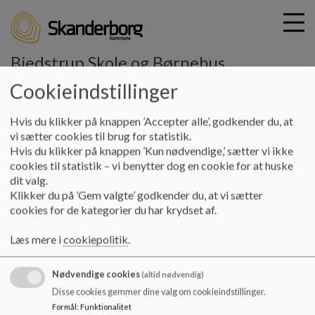
Bjedstrup Skole og Børnehus
Cookieindstillinger
G
Hvis du klikker på knappen ’Accepter alle’, godkender du, at
å
Skole
Åben skole
vi sætter cookies til brug for statistik.
t
Hvis du klikker på knappen ’Kun nødvendige,’ sætter vi ikke
i
cookies til statistik – vi benytter dog en cookie for at huske
Åben skole
l
dit valg.
h
Klikker du på ’Gem valgte’ godkender du, at vi sætter
o
cookies for de kategorier du har krydset af.
v
Skolen i Bjedstrup er lille, hvilket giver et trygt og
e
overskueligt læringsmiljø for børn. Vi har øje for det
Læs mere i
cookiepolitik
.
d
samfund - både det nære og det fjerne - der omgiver os. Vi
i
gør meget ud af at komme ud i det omgivende samfund med
Nødvendige cookies
n
større eller mindre børnegrupper. Det kan være besøg i
(altid nødvendig)
d
private eller kommunale virksomheder og kulturinstitutioner
Disse cookies gemmer dine valg om cookieindstillinger.
h
eller vi får besøg udefra.
Formål
:
Funktionalitet