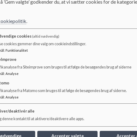
å ’Gem valgte’ godkender du, at vi sætter cookies for de kategorie
Jeg vil gerne kontakt
cookiepolitik
.
- Går du i overvejelser om at flytte til området?
vendige cookies
(altid nødvendig)
se cookies gemmer dine valg om cookieindstillinger.
- Er du netop flyttet til området?
mål
:
Funktionalitet
- Overvejer du Bjedstrup som et frit skolevalg?
eImprove
ikanalyse fra Siteimprove som bruges til at følge de besøgendes brug af siderne
Og kunne du i denne sammenhæng have lyst til at bliv
mål
:
Analyse
børnehaverne eller skolen, kan du give os besked via 
tomo
fikanalyse fra Matomo som bruges til at følge de besøgendes brug af siderne.
mål
:
Analyse
iver/deaktivér alle
 denne kontakt til at aktivere/deaktivere alle apps.
nødvendige
Accepter valgte
Accepter 