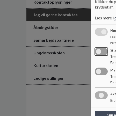
Klikker du p
Kontaktoplysninger
krydset af.
Jeg vil gerne kontaktes
Læs mere i
Åbningstider
Nød
Dis
Samarbejdspartnere
For
Sit
Ungdomsskolen
Traf
For
Kulturskolen
Ma
Tra
Ledige stillinger
For
Akt
Brug
Kun 