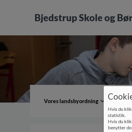
G
å
Bjedstrup Skole og Bø
t
i
l
h
o
v
e
d
i
n
d
h
o
Cookie
l
Vores landsbyordning
Dagtilb
d
e
Hvis du klik
t
statistik.
Hvis du klik
benytter dog