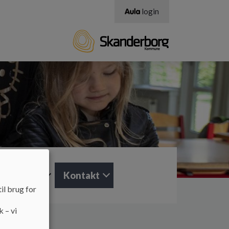
login
ktisk info
Kontakt
il brug for
k – vi