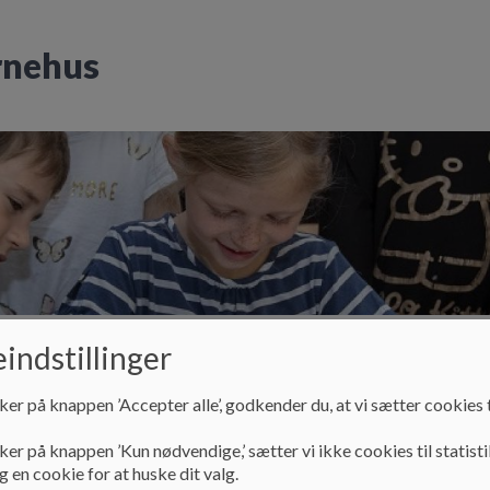
rnehus
indstillinger
ud
Skole
Fritidsklub
Bestyrelse
Pra
ker på knappen ’Accepter alle’, godkender du, at vi sætter cookies t
ker på knappen ’Kun nødvendige,’ sætter vi ikke cookies til statisti
 en cookie for at huske dit valg.
Kontakt
Jeg vil gerne kontaktes